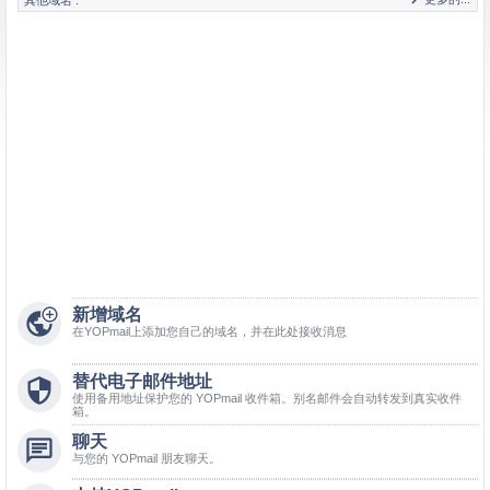

新增域名

在YOPmail上添加您自己的域名，并在此处接收消息
替代电子邮件地址

使用备用地址保护您的 YOPmail 收件箱。别名邮件会自动转发到真实收件
箱。
聊天

与您的 YOPmail 朋友聊天。