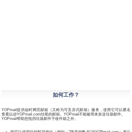
如何工作？
YOPmail提供临时网页邮箱（又称为可丢弃式邮箱）服务，使用它可以匿名
查看以@YOPmail.com结尾的邮箱。YOPmail不能被用来发送垃圾邮件。
YOPmail帮助您抵挡垃圾邮件于收件箱之外。
您可以使用任何邮箱地址（例如："随意的帐户"@YOPmail.com）来注