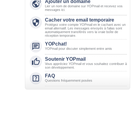

Ajouter un domaine

Lier un nom de domaine sur YOPmail et recevez vos
messages ici.
Cacher votre email temporaire

Protégez votre compte YOPmail en le cachant avec un
email alternatif. Les messages envoyés à l'alias sont
automatiquement transférés vers la vraie boîte de
réception temporaire.
YOPchat!

YOPmail pour discuter simplement entre amis
Soutenir YOPmail

Vous appréciez YOPmail et vous souhaitez contribuer à
son développement.
FAQ

Questions fréquemment posées