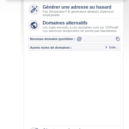
Générer une adresse au hasard

Pas d'inspiration? le générateur aléatoire d'adresse
email jetable.
Domaines alternatifs

Les mails envoyés à ces domaines vont sur YOPmail!
Les adresses temporaires ne seront pas blacklistées
@

Nouveau domaine quotidien :

Suite...
Autres noms de domaines :