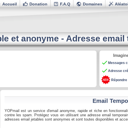





Accueil
Donation
F.A.Q
Domaines
Aléato
ble et anonyme
- Adresse email
Imagine

Messages co

Adresse cr
Répondre
Email Tempo
YOPmail est un service d'email anonyme, rapide et riche en fonctionnali
contre les spam. Protégez vous en utilisant une adresse email temporai
adresses email jetables sont anonymes et sont toutes disponibles et acce